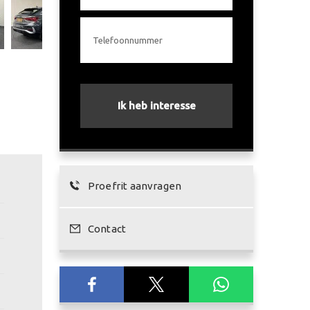
Ik heb interesse
Aantal cilinders
4
Proefrit aanvragen
Topsnelheid
210 km/h
Contact
Trekgewicht
1.400 kg
Lengte
452 cm