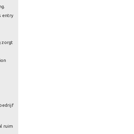
ng.
s entry
g zorgt
ion
bedrijf
l ruim