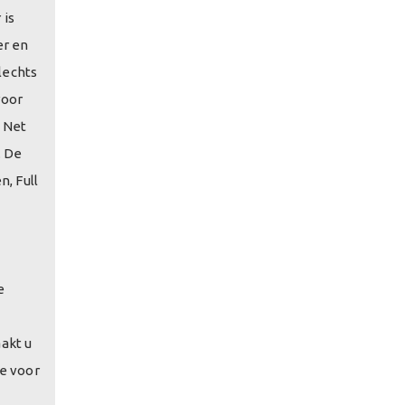
 is
er en
lechts
voor
. Net
. De
, Full
e
akt u
te voor