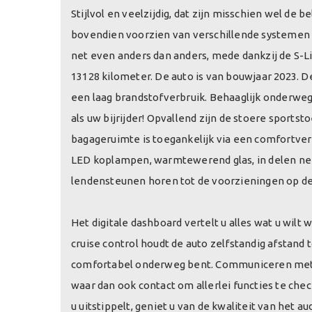
Stijlvol en veelzijdig, dat zijn misschien wel de
bovendien voorzien van verschillende systemen d
net even anders dan anders, mede dankzij de S-Li
13128 kilometer. De auto is van bouwjaar 2023. 
een laag brandstofverbruik. Behaaglijk onderweg
als uw bijrijder! Opvallend zijn de stoere sports
bagageruimte is toegankelijk via een comfortver
LED koplampen, warmtewerend glas, in delen nee
lendensteunen horen tot de voorzieningen op de
Het digitale dashboard vertelt u alles wat u wilt
cruise control houdt de auto zelfstandig afstand
comfortabel onderweg bent. Communiceren met u
waar dan ook contact om allerlei functies te chec
u uitstippelt, geniet u van de kwaliteit van het 