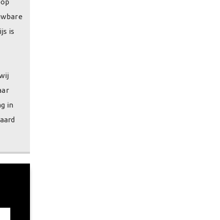
oop
ouwbare
s is
wij
aar
g in
raard