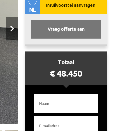
NL
Vraag offerte aan
Totaal
€ 48.450