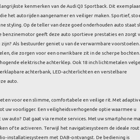
 belangrijkste kenmerken van de Audi Q3 Sportback. Dit exemplaar
ie het autorijden aangenamer en veiliger maken. Sportief, sto
ne styling. Op de teller van deze goed onderhouden auto staat s
De benzinemotor geeft deze auto sportieve prestaties en zorgt 
 zijn? Als bestuurder geniet u van de verwarmbare voorstoelen
toelen, die zorgen voor een onwrikbare zit in de scherpe bochten
hogende elektrische achterklep. Ook 18 inch lichtmetalen velgen
rklapbare achterbank, LED-achterlichten en verstelbare
ze auto.
 weten voor een slimme, comfortabele en veilige rit. Met adaptiv
 tot uw voorligger. Een veiligheidsverhogende optie waarmee u
w auto? Dat gaat via remote services. Met uw smartphone ma
ken of te activeren. Terwijl het navigatiesysteem de ideale rou
audio-installatiesysteem met DAB-ontvangst. De bediening is