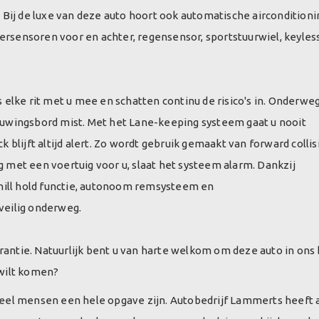
Bij de luxe van deze auto hoort ook automatische airconditioni
eersensoren voor en achter, regensensor, sportstuurwiel, keyles
elke rit met u mee en schatten continu de risico's in. Onderwe
uwingsbord mist. Met het Lane-keeping systeem gaat u nooit
blijft altijd alert. Zo wordt gebruik gemaakt van forward collis
ng met een voertuig voor u, slaat het systeem alarm. Dankzij
hill hold functie, autonoom remsysteem en
veilig onderweg.
tie. Natuurlijk bent u van harte welkom om deze auto in ons 
wilt komen?
eel mensen een hele opgave zijn. Autobedrijf Lammerts heeft a