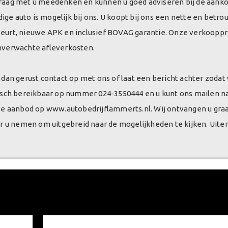
n graag met u meedenken en kunnen u goed adviseren bij de aank
ige auto is mogelijk bij ons. U koopt bij ons een nette en betr
urt, nieuwe APK en inclusief BOVAG garantie. Onze verkoopprij
 onverwachte afleverkosten.
an gerust contact op met ons of laat een bericht achter zodat 
isch bereikbaar op nummer 024-3550444 en u kunt ons mailen n
te aanbod op www.autobedrijflammerts.nl. Wij ontvangen u graa
r u nemen om uitgebreid naar de mogelijkheden te kijken. Uite