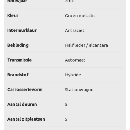
Bouwjaar
2018
Kleur
Groen metallic
Interieurkleur
Antraciet
Bekleding
Half leder / alcantara
Transmissie
Automaat
Brandstof
Hybride
Carrosserievorm
Stationwagon
Aantal deuren
5
Aantal zitplaatsen
5