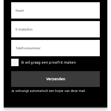
File assistent
en regensensor
Breedte
184 cm
Warmtewerend glas
Getint glas
Hoogte
149 cm
Aluminium delen
LED achterlichten
exterieur
Dakspoiler
Trekhaak uitklapbaar
Elektrisch glazen
Ik wil graag een proefrit maken
panorama-dak
Keyless entry
Buitenspiegels
Verzenden
elektrisch verstel- en
Elektrisch bedienbare
Je ontvangt automatisch een kopie van deze mail.
verwarmbaar
achterklep
Dakrails
koplampreiniging