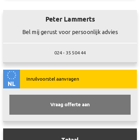
Elektronisch Sper
Elektronische
Peter Lammerts
Differentieel
remkrachtverdeling
Bel mij gerust voor persoonlijk advies
Adaptief demping
Lichtmetalen velgen 18"
systeem
024 - 35 504 44
Infotainment
Radio cd speler
Multimedia systeem
NL
Navigatiesysteem full
Vraag offerte aan
Audio installatie
map + hard disk
Stuurwiel
Multimedia-
multifunctioneel
voorbereiding
Totaal