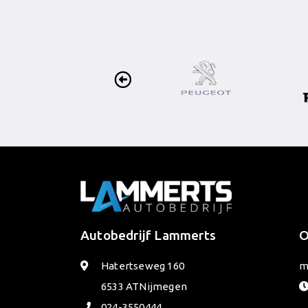
Autobedrijf Lammerts
O
Hatertseweg 160
m
6533 AT
Nijmegen
024-3550444