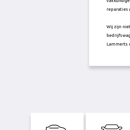
vakkundige 
reparaties 
Wij zijn ni
bedrijfswag
Lammerts o