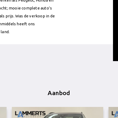
merken als Peugeot, Honda en
ocht; mooie complete auto’s
s prijs. Was de verkoop in de
inmiddels heeft ons
 land.
Aanbod